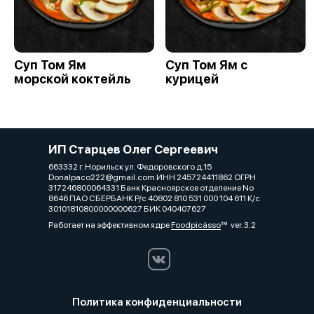
Суп Том Ям
Суп Том Ям с
морской коктейль
курицей
ИП Старцев Олег Сергеевич
663332 г. Норильск ул. Федоровского д.15
Donalpaco222@gmail.com ИНН 245724411862 ОГРН
317246800064331 Банк Красноярское отделение No
8646 ПАО СБЕРБАНК Р/с 40802 810 531 000 104 611 К/с
30101810800000000627 БИК 040407627
Работает на эффективном ядре
Foodpicásso
ver. 3.2
Политика конфиденциальности