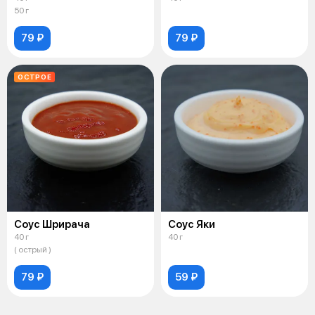
50 г
79 ₽
79 ₽
ОСТРОЕ
Соус Шрирача
Соус Яки
40 г
40 г
( острый )
79 ₽
59 ₽