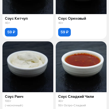
Соус Кетчуп
Соус Ореховый
40 г
40 г
59 ₽
59 ₽
Соус Ранч
Соус Сладкий Чили
100 г
40 г
( чесночный )
50 г Остро-Сладкий