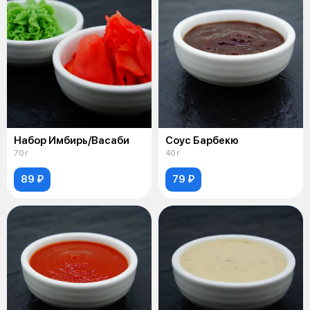
Набор Имбирь/Васаби
Соус Барбекю
70 г
40 г
89 ₽
79 ₽