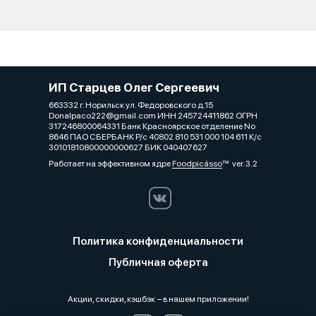
ИП Старцев Олег Сергеевич
663332 г. Норильск ул. Федоровского д.15
Donalpaco222@gmail.com ИНН 245724411862 ОГРН
317246800064331 Банк Красноярское отделение No
8646 ПАО СБЕРБАНК Р/с 40802 810 531 000 104 611 К/с
30101810800000000627 БИК 040407627
Работает на эффективном ядре
Foodpicásso
ver. 3.2
Политика конфиденциальности
Публичная оферта
Акции, скидки, кэшбэк − в нашем приложении!