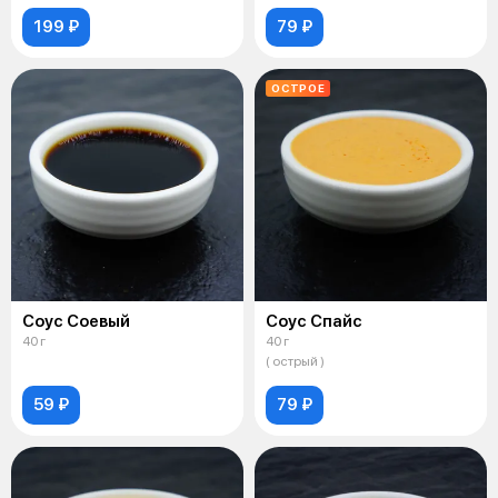
199 ₽
79 ₽
ОСТРОЕ
Соус Соевый
Соус Спайс
40 г
40 г
( острый )
59 ₽
79 ₽