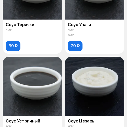
Соус Терияки
Соус Унаги
40 г
40 г
50 г
59 ₽
79 ₽
Соус Устричный
Соус Цезарь
40 г
40 г