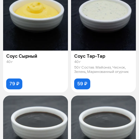
Соус Сырный
Соус Тар-Тар
40 г
40 г
50 г Состав: Майонез, Чеснок,
Зелень, Маринованный огурчик
79 ₽
59 ₽