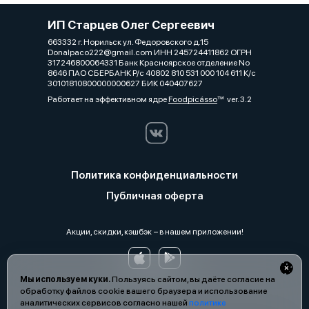
ИП Старцев Олег Сергеевич
663332 г. Норильск ул. Федоровского д.15
Donalpaco222@gmail.com ИНН 245724411862 ОГРН
317246800064331 Банк Красноярское отделение No
8646 ПАО СБЕРБАНК Р/с 40802 810 531 000 104 611 К/с
30101810800000000627 БИК 040407627
Работает на эффективном ядре
Foodpicásso
ver. 3.2
Политика конфиденциальности
Публичная оферта
Акции, скидки, кэшбэк − в нашем приложении!
Мы используем куки.
Пользуясь сайтом, вы даёте согласие на
обработку файлов cookie вашего браузера и использование
аналитических сервисов согласно нашей
политике