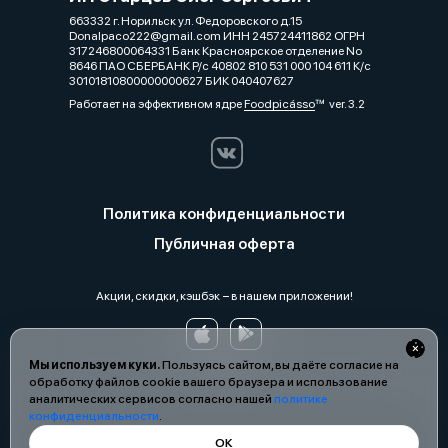
663332 г. Норильск ул. Федоровского д.15
Donalpaco222@gmail.com ИНН 245724411862 ОГРН
317246800064331 Банк Красноярское отделение No
8646 ПАО СБЕРБАНК Р/с 40802 810 531 000 104 611 К/с
30101810800000000627 БИК 040407627
Работает на эффективном ядре
Foodpicásso
ver. 3.2
Политика конфиденциальности
Публичная оферта
Акции, скидки, кэшбэк − в нашем приложении!
Мы используем куки.
Пользуясь сайтом, вы даёте согласие на
обработку файлов cookie вашего браузера и использование
аналитических сервисов согласно нашей
политике
конфиденциальности
.
ОК