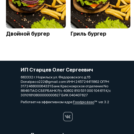
Двойной бургер
Гриль бургер
ИП Старцев Олег Сергеевич
663332 г. Норильск ул. Федоровского д.15
Donalpaco222@gmail.com ИНН 245724411862 ОГРН
317246800064331 Банк Красноярское отделение No
8646 ПАО СБЕРБАНК Р/с 40802 810 531 000 104 611 К/с
30101810800000000627 БИК 040407627
Работает на эффективном ядре
Foodpicásso
ver. 3.2