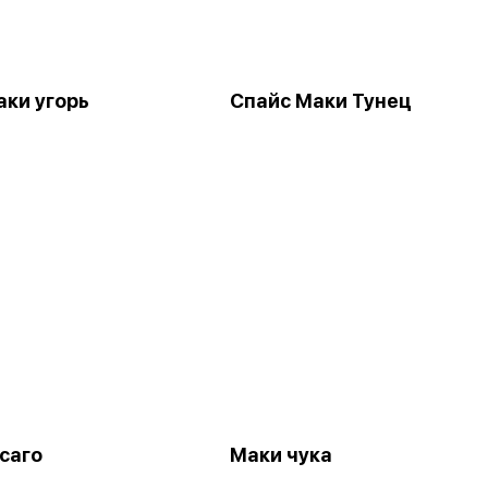
аки угорь
Спайс Маки Тунец
саго
Маки чука