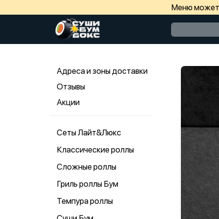
Меню может 
Адреса и зоны доставки
Отзывы
Акции
Сеты Лайт&Люкс
Классические роллы
Сложные роллы
Гриль роллы Бум
Темпура роллы
Суши Бум