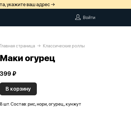
та, укажите ваш адрес →
Войти
Главная страница
Классические роллы
Маки огурец
399 ₽
В корзину
8 шт. Состав: рис, нори, огурец, кунжут