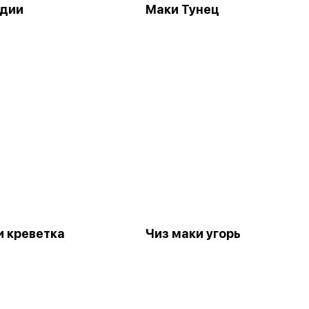
идии
Маки Тунец
и креветка
Чиз маки угорь