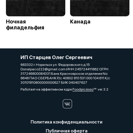
Ночная
Канада
филадельфия
ИП Старцев Олег Сергеевич
663332 г. Норильск ул. Федоровского д.15
Donalpaco222@gmail.com ИНН 245724411862 ОГРН
317246800064331 Банк Красноярское отделение No
8646 ПАО СБЕРБАНК Р/с 40802 810 531 000 104 611 К/с
30101810800000000627 БИК 040407627
Работает на эффективном ядре
Foodpicásso
ver. 3.2
Политика конфиденциальности
Публичная оферта