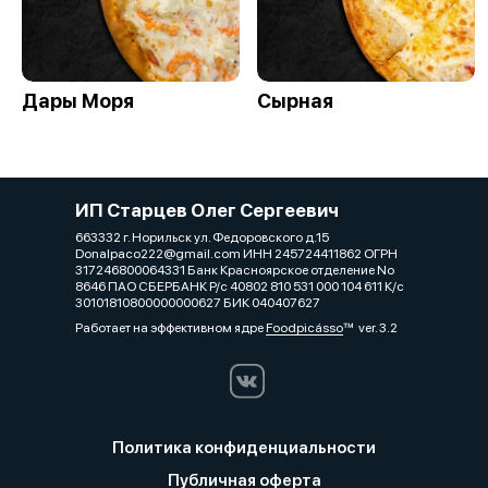
Дары Моря
Сырная
ИП Старцев Олег Сергеевич
663332 г. Норильск ул. Федоровского д.15
Donalpaco222@gmail.com ИНН 245724411862 ОГРН
317246800064331 Банк Красноярское отделение No
8646 ПАО СБЕРБАНК Р/с 40802 810 531 000 104 611 К/с
30101810800000000627 БИК 040407627
Работает на эффективном ядре
Foodpicásso
ver. 3.2
Политика конфиденциальности
Публичная оферта