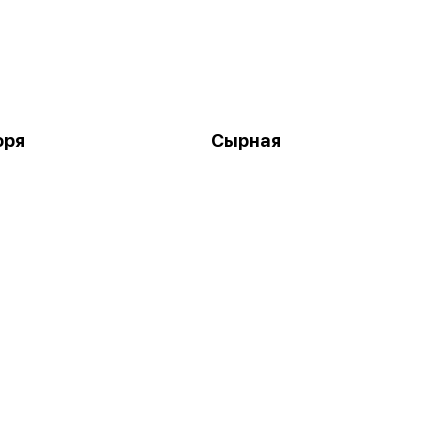
оря
Сырная