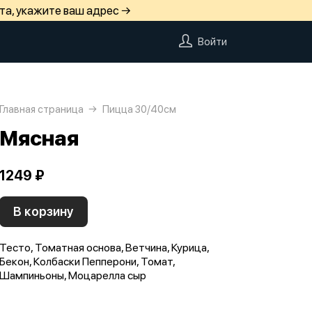
та, укажите ваш адрес →
Войти
Главная страница
Пицца 30/40см
Мясная
1249 ₽
В корзину
Тесто, Томатная основа, Ветчина, Курица,
Бекон, Колбаски Пепперони, Томат,
Шампиньоны, Моцарелла сыр