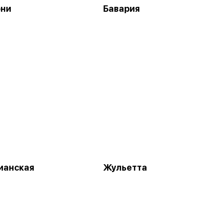
они
Бавария
ианская
Жульетта