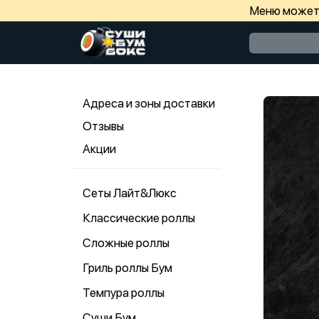
Меню может 
Адреса и зоны доставки
Отзывы
Акции
Сеты Лайт&Люкс
Классические роллы
Сложные роллы
Гриль роллы Бум
Темпура роллы
Суши Бум