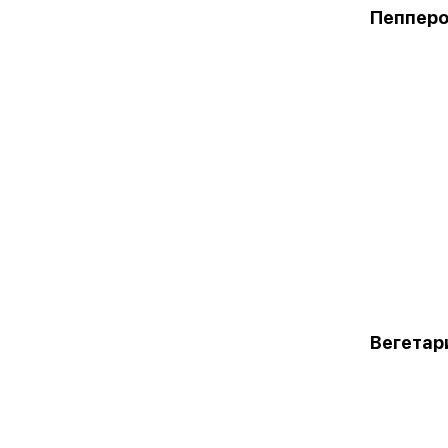
Пеппер
Вегетар