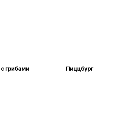
 с грибами
Пиццбург